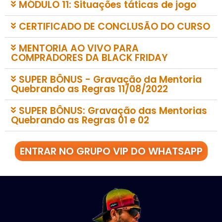
MÓDULO 11: Situações táticas de jogo
CERTIFICADO DE CONCLUSÃO DO CURSO
MENTORIA AO VIVO PARA
COMPRADORES DA BLACK FRIDAY
SUPER BÔNUS - Gravação da Mentoria
Quebrando as Regras 11/08/2022
SUPER BÔNUS: Gravação das Mentorias
Quebrando as Regras 01 e 02
ENTRAR NO GRUPO VIP DO WHATSAPP