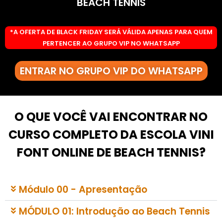
BEACH TENNIS
*A OFERTA DE BLACK FRIDAY SERÁ VÁLIDA APENAS PARA QUEM
PERTENCER AO GRUPO VIP NO WHATSAPP
ENTRAR NO GRUPO VIP DO WHATSAPP
O QUE VOCÊ VAI ENCONTRAR NO
CURSO COMPLETO DA ESCOLA VINI
FONT ONLINE DE BEACH TENNIS?
Módulo 00 - Apresentação
MÓDULO 01: Introdução ao Beach Tennis